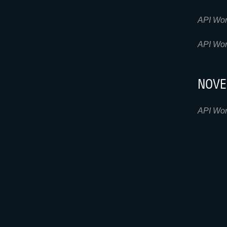
Рейтинг
API Wor
Метод
API Wor
Метод
исполь
NOVE
Метод И
factor
,
t
API Wor
СЕНТ
Метод
Пожалу
Метод
поле
ar