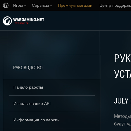
Игры
Сервисы
Премиум магазин
Центр поддержк
РУК
РУКОВОДСТВО
УСТ
Начало работы
ФЕВР
JULY
Использование API
Метод Р
Метод
Информация по версии
значен
будут у