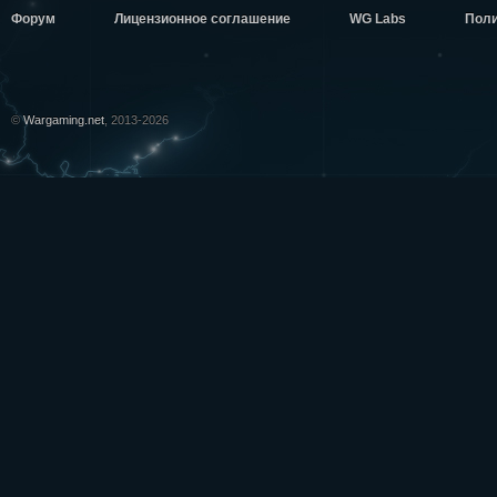
Форум
Лицензионное соглашение
WG Labs
Поли
Метод Л
возвращ
©
Wargaming.net
, 2013-2026
Метод И
factor
,
t
Метод И
Метод Б
НОЯБ
Метод
умолчан
Метод