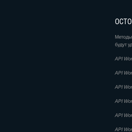
stat
stat
OCTO
stat
Метод
stat
будут у
API Wor
МАЙ 
API Wor
Метод
API Wor
возвращ
API Wor
ИЮНЬ
API Wor
Метод 
API Wor