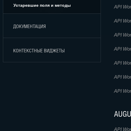
Устаревшие поля и методы
API Wor
АПРЕ
API Wor
ДОКУМЕНТАЦИЯ
Метод
API Wor
метод
У
API Wor
КОНТЕКСТНЫЕ ВИДЖЕТЫ
Метод
Участни
API Wor
Метод
API Wor
технике
API Wor
in_
last
AUGU
ach
stat
API Wor